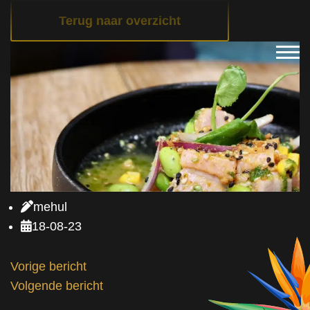
Terug naar overzicht
mehul
18-08-23
BERICHT
Vorige bericht
Volgende bericht
NAVIGATIE